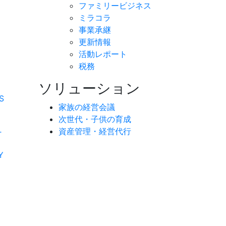
ファミリービジネス
ミラコラ
事業承継
更新情報
活動レポート
税務
ソリューション
S
家族の経営会議
次世代・子供の育成
資産管理・経営代行
T
Y