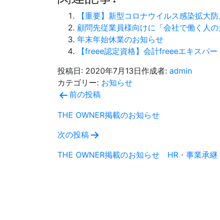
【重要】新型コロナウイルス感染拡大防
顧問先従業員様向けに「会社で働く人の
年末年始休業のお知らせ
【freee認定資格】会計freeeエキス
投稿日:
2020年7月13日
作成者:
admin
カテゴリー:
お知らせ
投
前の投稿
稿
THE OWNER掲載のお知らせ
ナ
次の投稿
ビ
THE OWNER掲載のお知らせ HR・事業承継
ゲ
ー
シ