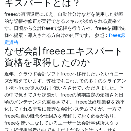
キスパートとは？
freeeの初期設定に加え、自動仕分けなどを使用した効率
的な記帳や修正が実行できるスキルが求められる資格で
す。日頃から会計freeeで記帳を行う方や、freeeを顧問先
様へ提案・導入される方向けの内容です。
参照：
freee認
定資格
なぜ会計freeeエキスパート
資格を取得したのか
近年、クラウド会計ソフトfreeeへ移行したいというニー
ズが増えています。弊社でもこれまでの多くのクライアン
ト様へfreee導入のお手伝いをさせていただきました。そ
の中で見えてきた課題が、freeeの初期設定の煩雑さと日
頃のメンテナンスの重要さです。
freeeは経理業務を効率
化してくれる非常に優秀な会計システムですが、一方で
freee独自の概念や仕組みを理解しておく必要があり、
freeeを使いこなしているユーザーは会計事務所スタッ
フ・経理担当者の中でもまだまだ多いとはいえません。