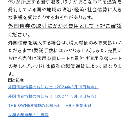
体）が所属する国や地域、取引がおこなわれる通貨を
TOPPAGE
トップページ
発行している国や地域の政治・経済・社会情勢に大き
ABOUT US
MTFOSについて
な影響を受けたりするおそれがあります。
SERVICE
サービス
外国債券の取引にかかる費用として下記ご確認
NEWS
ニュース
ください。
COMPANY
会社概要
外国債券を購入する場合は、購入対価のみお支払いい
CONTACT
お問い合わせ
ただきます（委託手数料はかかりません）。また、売買に
おける売付け適用為替レートと買付け適用為替レート
の差（スプレッド）は債券の起債通貨によって異なりま
す。
関連記事:
外国債券情報のお知らせ（2024年2月16日時点）
外国債券情報のお知らせ（2024年3月19日時点）
THE OWNER掲載のお知らせ HR・事業承継
令和６年新年のご挨拶